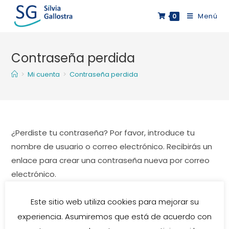
Saltar
Menú
0
al
contenido
Contraseña perdida
>
Mi cuenta
>
Contraseña perdida
¿Perdiste tu contraseña? Por favor, introduce tu
nombre de usuario o correo electrónico. Recibirás un
enlace para crear una contraseña nueva por correo
electrónico.
Obligatorio
Nombre de usuario o correo electrónico
*
Este sitio web utiliza cookies para mejorar su
experiencia. Asumiremos que está de acuerdo con