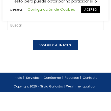
esto, pero puede optar por no participar si lo
Quizá puedas probar una nueva búsqueda.
desea.
Configuración de Cookies
ACEPTO
Buscar
en
esta
web
VOLVER A INICIO
Inicio
Servicios
Conóceme
Recursos
Contacto
Copyright 2026 - Silvia Gallostra ||
Web hmengual.com