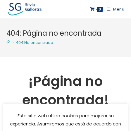
Saltar
Menú
0
al
contenido
404: Página no encontrada
>
404 No encontrado
¡Página no
encontrada!
Este sitio web utiliza cookies para mejorar su
Lo sentimos. La página que buscas no está
experiencia. Asumiremos que está de acuerdo con
disponible.