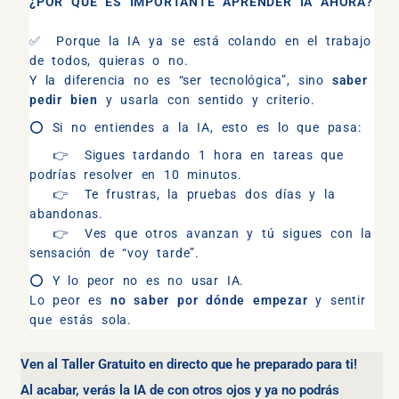
¿POR QUÉ ES IMPORTANTE APRENDER IA AHORA?
✅
Porque la IA ya se está colando en el trabajo
de todos, quieras o no.
Y la diferencia no es “ser tecnológica”, sino
saber
pedir bien
y usarla con sentido y criterio.
⭕
Si no entiendes a la IA, esto es lo que pasa:
👉
Sigues tardando 1 hora en tareas que
podrías resolver en 10 minutos.
👉
Te frustras, la pruebas dos días y la
abandonas.
👉
Ves que otros avanzan y tú sigues con la
sensación de “voy tarde”.
⭕
Y lo peor no es no usar IA.
Lo peor es
no saber por dónde empezar
y sentir
que estás sola.
Ven al Taller Gratuito en directo que he preparado para ti!
Al acabar, verás la IA de con otros ojos y ya no podrás