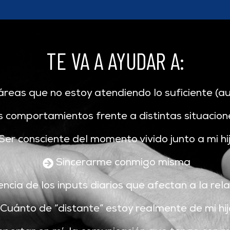
TE VA A AYUDAR A:
áreas que no estoy atendiendo lo suficiente (a
 comportamientos frente a distintas situacione
Ser consciente del momento vivido junto a mi hi
Sincerarme conmigo misma
ncia de los inputs diarios que afectan a la rela
Cuánto de “distante” estoy realmente de mi hi