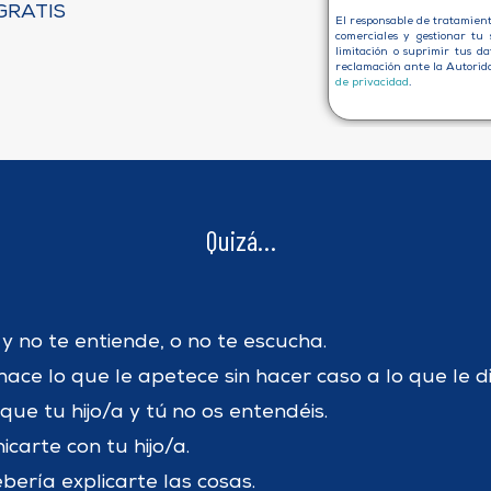
RATIS
El responsable de tratamien
comerciales y gestionar tu 
limitación o suprimir tus d
reclamación ante la Autorid
de privacidad
.
Quizá…
y no te entiende, o no te escucha.
hace lo que le apetece sin hacer caso a lo que le di
que tu hijo/a y tú no os entendéis.
arte con tu hijo/a.
bería explicarte las cosas.