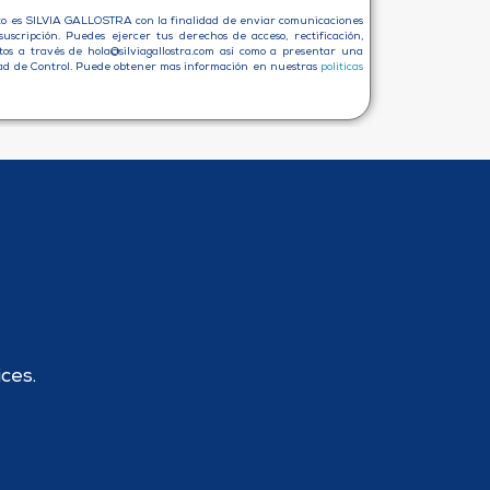
to es SILVIA GALLOSTRA con la finalidad de enviar comunicaciones
suscripción. Puedes ejercer tus derechos de acceso, rectificación,
atos a través de hola@silviagallostra.com así como a presentar una
ad de Control. Puede obtener mas información en nuestras
políticas
ces.