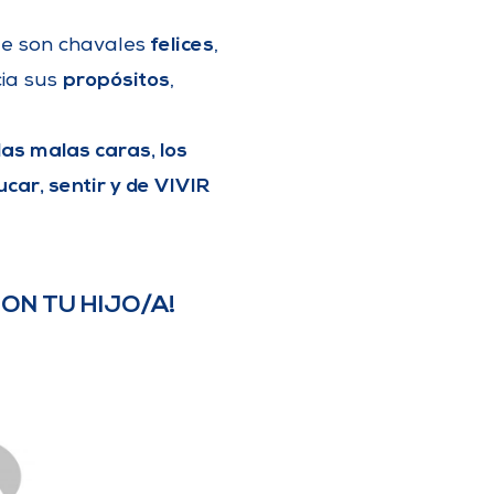
felices
ue son chavales
,
propósitos
ia sus
,
, las malas caras, los
car, sentir y de VIVIR
ON TU HIJO/A!