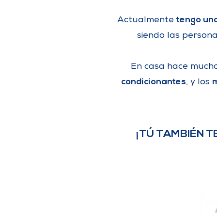
tengo una
Actualmente
siendo las person
En casa hace much
condicionantes
m
, y los
¡TÚ TAMBIÉN T