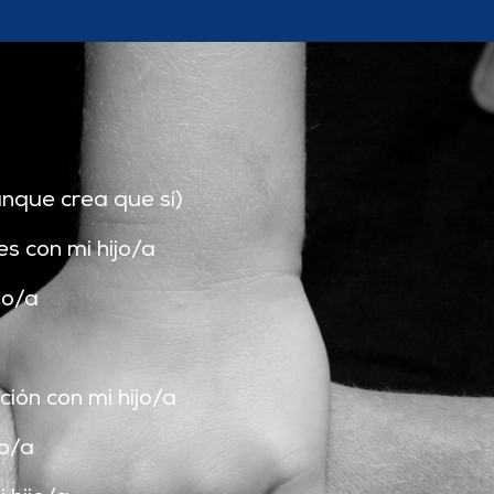
unque crea que sí)
s con mi hijo/a
jo/a
ción con mi hijo/a
jo/a