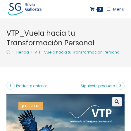
Saltar
Menú
0
al
contenido
VTP_Vuela hacia tu
Transformación Personal
>
Tienda
>
VTP_Vuela hacia tu Transformación Personal
Producto anterior
Siguiente producto
¡OFERTA!
🔍