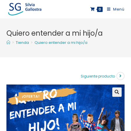
Saltar
Menú
0
al
contenido
Quiero entender a mi hijo/a
>
Tienda
>
Quiero entender a mi hijo/a
Siguiente producto
¡OFERTA!
🔍