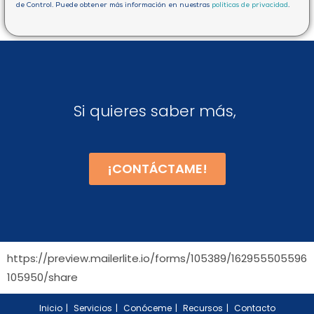
de Control. Puede obtener más información en nuestras
políticas de privacidad
.
Si quieres saber más,
¡CONTÁCTAME!
https://preview.mailerlite.io/forms/105389/162955505596
105950/share
Inicio
Servicios
Conóceme
Recursos
Contacto