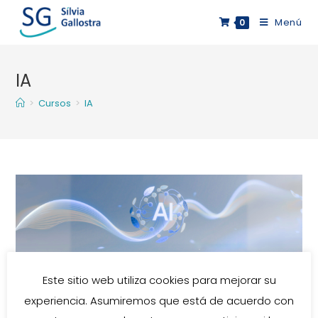
Saltar
Menú
0
al
contenido
IA
>
Cursos
>
IA
Programa Práctico IA SIN MIEDO
Este sitio web utiliza cookies para mejorar su
experiencia. Asumiremos que está de acuerdo con
Autor
Publicación
Categoría
silviaga
01/08/2025