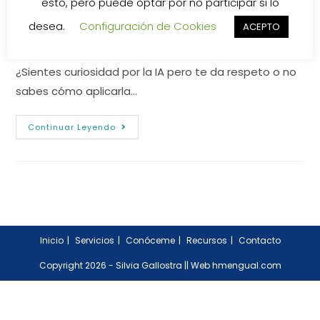
esto, pero puede optar por no participar si lo
de
de
de
la
la
la
desea.
Configuración de Cookies
ACEPTO
Descubre cómo la Inteligencia Artificial puede
entrada:
entrada:
entrada:
transformar tu día a día de forma sencilla y práctica.
¿Sientes curiosidad por la IA pero te da respeto o no
sabes cómo aplicarla…
Programa
Continuar Leyendo
Práctico
IA
SIN
MIEDO
Inicio
Servicios
Conóceme
Recursos
Contacto
Copyright 2026 - Silvia Gallostra ||
Web hmengual.com